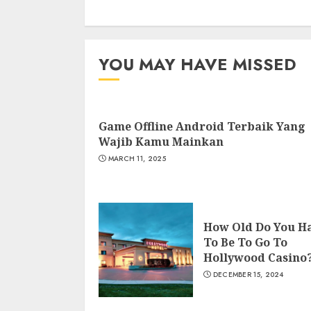
YOU MAY HAVE MISSED
Game Offline Android Terbaik Yang
Wajib Kamu Mainkan
MARCH 11, 2025
How Old Do You H
To Be To Go To
Hollywood Casino
DECEMBER 15, 2024