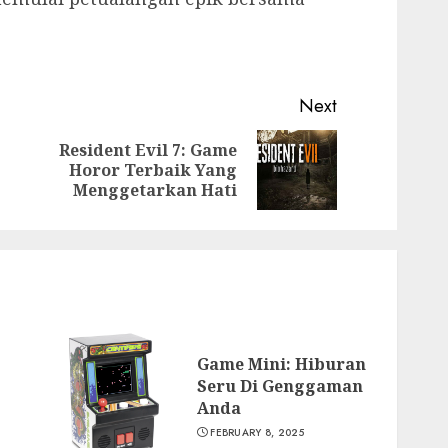
Next
Resident Evil 7: Game
Previous
Next
Horor Terbaik Yang
post:
post:
Menggetarkan Hati
Game Mini: Hiburan
Seru Di Genggaman
Anda
FEBRUARY 8, 2025