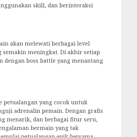
ggunakan skill, dan berinteraksi
ain akan melewati berbagai level
g semakin meningkat. Di akhir setiap
an dengan boss battle yang menantang
e petualangan yang cocok untuk
guji adrenalin pemain. Dengan grafis
 menarik, dan berbagai fitur seru,
engalaman bermain yang tak
 memulai petualangan epik bersama