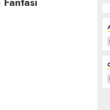
 Fantasi
A
C