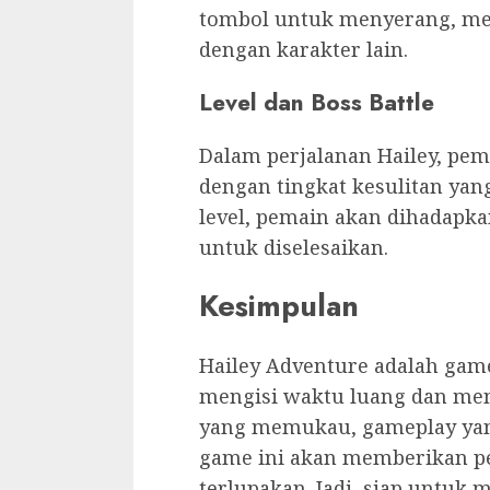
tombol untuk menyerang, men
dengan karakter lain.
Level dan Boss Battle
Dalam perjalanan Hailey, pem
dengan tingkat kesulitan yan
level, pemain akan dihadapk
untuk diselesaikan.
Kesimpulan
Hailey Adventure adalah gam
mengisi waktu luang dan men
yang memukau, gameplay yang
game ini akan memberikan p
terlupakan. Jadi, siap untuk