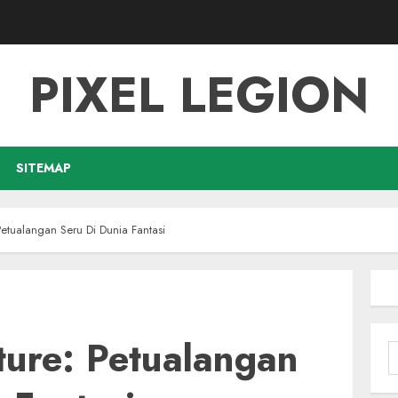
PIXEL LEGION
SITEMAP
Petualangan Seru Di Dunia Fantasi
ture: Petualangan
S
f