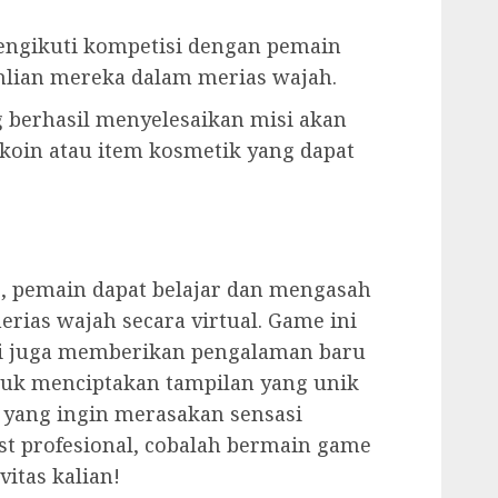
mengikuti kompetisi dengan pemain
lian mereka dalam merias wajah.
g berhasil menyelesaikan misi akan
oin atau item kosmetik yang dapat
 pemain dapat belajar dan mengasah
as wajah secara virtual. Game ini
pi juga memberikan pengalaman baru
tuk menciptakan tampilan yang unik
n yang ingin merasakan sensasi
st profesional, cobalah bermain game
itas kalian!