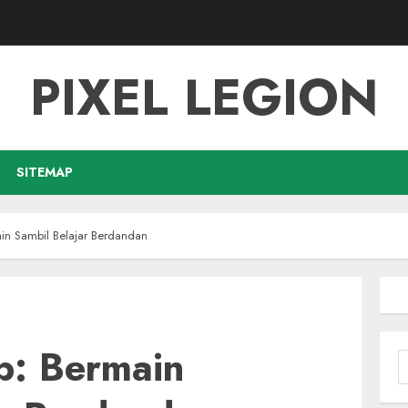
PIXEL LEGION
SITEMAP
n Sambil Belajar Berdandan
: Bermain
S
f