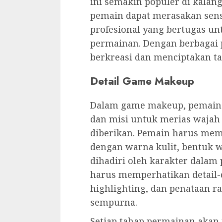
ini semakin populer di kalan
pemain dapat merasakan sens
profesional yang bertugas un
permainan. Dengan berbagai 
berkreasi dan menciptakan t
Detail Game Makeup
Dalam game makeup, pemain 
dan misi untuk merias wajah
diberikan. Pemain harus mem
dengan warna kulit, bentuk w
dihadiri oleh karakter dalam 
harus memperhatikan detail-de
highlighting, dan penataan r
sempurna.
Setiap tahap permainan aka