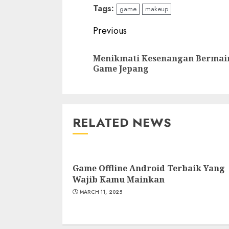
Tags:
game
makeup
Continue
Previous
Reading
Menikmati Kesenangan Bermai
Game Jepang
RELATED NEWS
Game Offline Android Terbaik Yang
Wajib Kamu Mainkan
MARCH 11, 2025