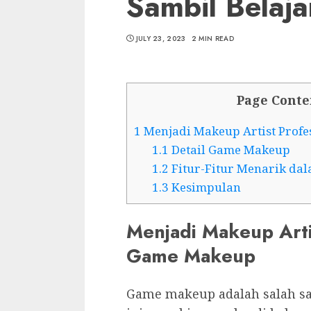
Sambil Belaj
JULY 23, 2023
2 MIN READ
Page Conte
1
Menjadi Makeup Artist Prof
1.1
Detail Game Makeup
1.2
Fitur-Fitur Menarik d
1.3
Kesimpulan
Menjadi Makeup Arti
Game Makeup
Game makeup adalah salah sa