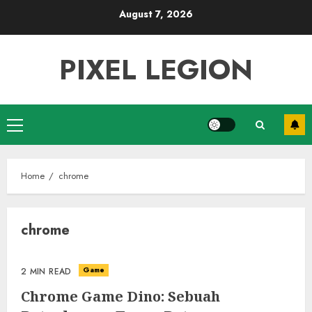
Skip
August 7, 2026
to
content
PIXEL LEGION
Primary
Menu
Home
chrome
chrome
Game
2 MIN READ
Chrome Game Dino: Sebuah