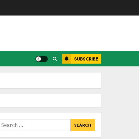
SUBSCRIBE
earch
or: