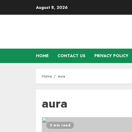
Skip
August 8, 2026
to
content
HOME
CONTACT US
PRIVACY POLICY
Home
aura
aura
2 min read