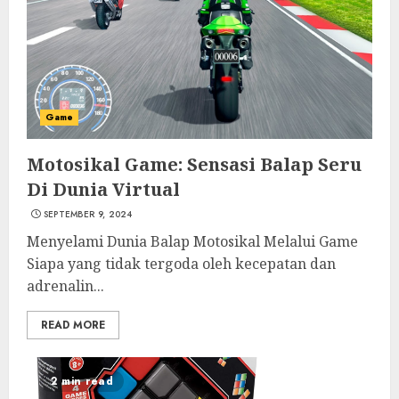
Game
Motosikal Game: Sensasi Balap Seru
Di Dunia Virtual
SEPTEMBER 9, 2024
Menyelami Dunia Balap Motosikal Melalui Game
Siapa yang tidak tergoda oleh kecepatan dan
adrenalin...
READ MORE
2 min read