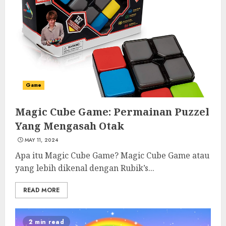
Game
Magic Cube Game: Permainan Puzzel
Yang Mengasah Otak
MAY 11, 2024
Apa itu Magic Cube Game? Magic Cube Game atau
yang lebih dikenal dengan Rubik’s...
READ MORE
2 min read