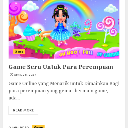
Game
Game Seru Untuk Para Perempuan
APRIL 26, 2024
Game Online yang Menarik untuk Dimainkan Bagi
para perempuan yang gemar bermain game,
ada...
READ MORE
Game
2 MIN READ