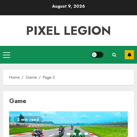
Skip
August 9, 2026
to
content
PIXEL LEGION
Primary
Menu
Home
Game
Page 3
Game
2 min read