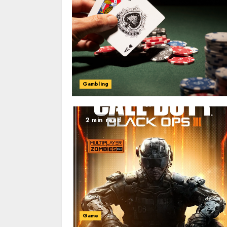
Gambling
2 min read
Game