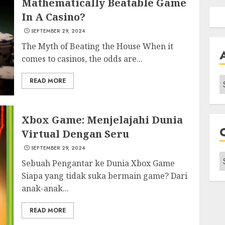
Mathematically Beatable Game
In A Casino?
SEPTEMBER 29, 2024
The Myth of Beating the House When it
comes to casinos, the odds are...
A
READ MORE
Xbox Game: Menjelajahi Dunia
Virtual Dengan Seru
SEPTEMBER 29, 2024
C
Sebuah Pengantar ke Dunia Xbox Game
Siapa yang tidak suka bermain game? Dari
anak-anak...
READ MORE