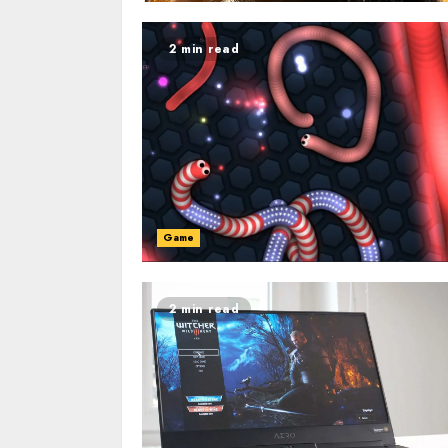
2 min read
Game
2 min read