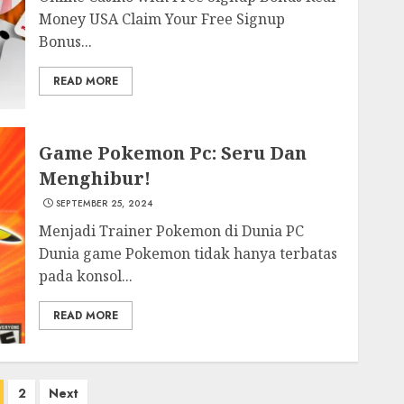
Money USA Claim Your Free Signup
Bonus...
READ MORE
Game Pokemon Pc: Seru Dan
Menghibur!
SEPTEMBER 25, 2024
Menjadi Trainer Pokemon di Dunia PC
Dunia game Pokemon tidak hanya terbatas
pada konsol...
READ MORE
2
Next