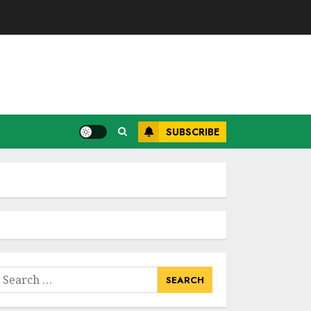
SUBSCRIBE
earch
or: