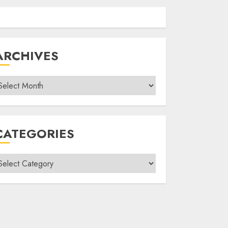
ARCHIVES
rchives
CATEGORIES
ategories