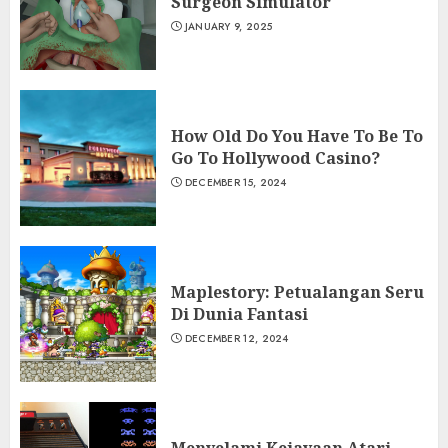
Surgeon Simulator
JANUARY 9, 2025
How Old Do You Have To Be To
Go To Hollywood Casino?
DECEMBER 15, 2024
Maplestory: Petualangan Seru
Di Dunia Fantasi
DECEMBER 12, 2024