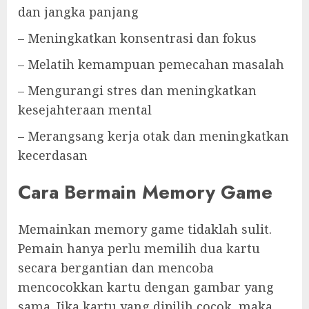
dan jangka panjang
– Meningkatkan konsentrasi dan fokus
– Melatih kemampuan pemecahan masalah
– Mengurangi stres dan meningkatkan
kesejahteraan mental
– Merangsang kerja otak dan meningkatkan
kecerdasan
Cara Bermain Memory Game
Memainkan memory game tidaklah sulit.
Pemain hanya perlu memilih dua kartu
secara bergantian dan mencoba
mencocokkan kartu dengan gambar yang
sama. Jika kartu yang dipilih cocok, maka