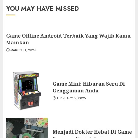
YOU MAY HAVE MISSED
Game Offline Android Terbaik Yang Wajib Kamu
Mainkan
MARCH 11, 2025
Game Mini: Hiburan Seru Di
Genggaman Anda
FEBRUARY 8, 2025
Menjadi Dokter Hebat Di Game