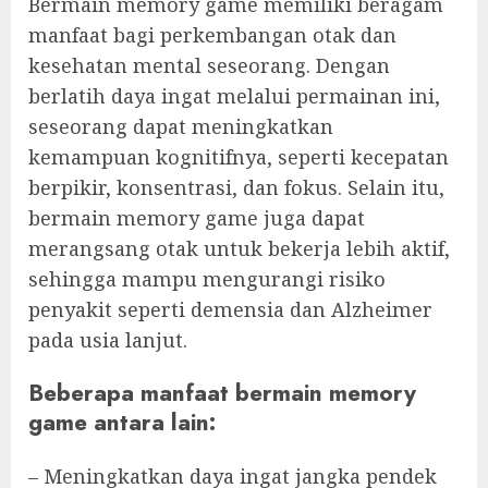
Bermain memory game memiliki beragam
manfaat bagi perkembangan otak dan
kesehatan mental seseorang. Dengan
berlatih daya ingat melalui permainan ini,
seseorang dapat meningkatkan
kemampuan kognitifnya, seperti kecepatan
berpikir, konsentrasi, dan fokus. Selain itu,
bermain memory game juga dapat
merangsang otak untuk bekerja lebih aktif,
sehingga mampu mengurangi risiko
penyakit seperti demensia dan Alzheimer
pada usia lanjut.
Beberapa manfaat bermain memory
game antara lain:
– Meningkatkan daya ingat jangka pendek