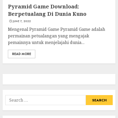
Pyramid Game Download:
Berpetualang Di Dunia Kuno
JUNE 7, 2022
Mengenal Pyramid Game Pyramid Game adalah
permainan petualangan yang mengajak
pemainnya untuk menjelajahi dunia...
READ MORE
Search
for: