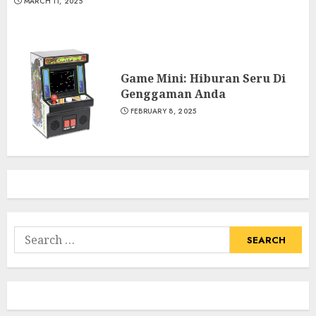
MARCH 11, 2025
Game Mini: Hiburan Seru Di
Genggaman Anda
FEBRUARY 8, 2025
Search
for: