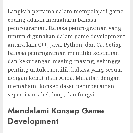
Langkah pertama dalam mempelajari game
coding adalah memahami bahasa
pemrograman. Bahasa pemrograman yang
umum digunakan dalam game development
antara lain C++, Java, Python, dan C#. Setiap
bahasa pemrograman memiliki kelebihan
dan kekurangan masing-masing, sehingga
penting untuk memilih bahasa yang sesuai
dengan kebutuhan Anda. Mulailah dengan
memahami konsep dasar pemrograman
seperti variabel, loop, dan fungsi.
Mendalami Konsep Game
Development