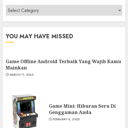
Categories
YOU MAY HAVE MISSED
Game Offline Android Terbaik Yang Wajib Kamu
Mainkan
MARCH 11, 2025
Game Mini: Hiburan Seru Di
Genggaman Anda
FEBRUARY 8, 2025