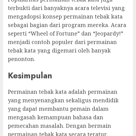
terbukti dari banyaknya acara televisi yang
mengadopsi konsep permainan tebak kata
sebagai bagian dari program mereka. Acara
seperti “Wheel of Fortune” dan “Jeopardy!”
menjadi contoh populer dari permainan
tebak kata yang digemari oleh banyak
penonton.
Kesimpulan
Permainan tebak kata adalah permainan
yang menyenangkan sekaligus mendidik
yang dapat membantu pemain dalam
mengasah kemampuan bahasa dan
pemecahan masalah. Dengan bermain
permainan tebak kata secara teratur,