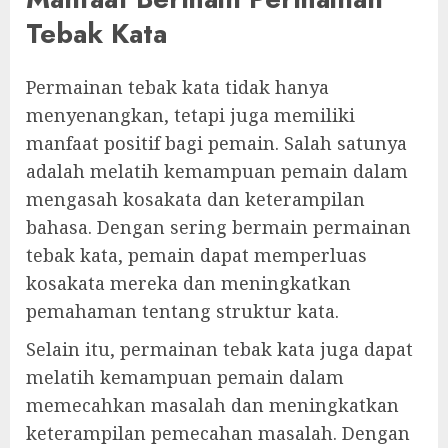
Tebak Kata
Permainan tebak kata tidak hanya
menyenangkan, tetapi juga memiliki
manfaat positif bagi pemain. Salah satunya
adalah melatih kemampuan pemain dalam
mengasah kosakata dan keterampilan
bahasa. Dengan sering bermain permainan
tebak kata, pemain dapat memperluas
kosakata mereka dan meningkatkan
pemahaman tentang struktur kata.
Selain itu, permainan tebak kata juga dapat
melatih kemampuan pemain dalam
memecahkan masalah dan meningkatkan
keterampilan pemecahan masalah. Dengan